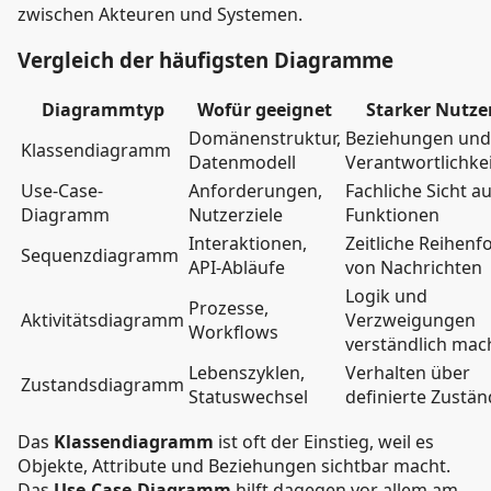
zwischen Akteuren und Systemen.
Vergleich der häufigsten Diagramme
Diagrammtyp
Wofür geeignet
Starker Nutze
Domänenstruktur,
Beziehungen und
Klassendiagramm
Datenmodell
Verantwortlichke
Use-Case-
Anforderungen,
Fachliche Sicht au
Diagramm
Nutzerziele
Funktionen
Interaktionen,
Zeitliche Reihenf
Sequenzdiagramm
API-Abläufe
von Nachrichten
Logik und
Prozesse,
Aktivitätsdiagramm
Verzweigungen
Workflows
verständlich ma
Lebenszyklen,
Verhalten über
Zustandsdiagramm
Statuswechsel
definierte Zustä
Das
Klassendiagramm
ist oft der Einstieg, weil es
Objekte, Attribute und Beziehungen sichtbar macht.
Das
Use-Case-Diagramm
hilft dagegen vor allem am